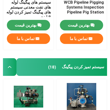
WCB Pipeline Pigging
سیستم های پیگینگ لوله
Systems Inspection
های نفت معدنی سیستم
پمپ لوبی دوار
Pipeline Pig Station
های پیگینگ تمیز کردن لوله
8 اینچی
بهترین قیمت
بهترین قیمت
پمپ دنده داخلی
تماس با ما
تماس با ما
خوک زدن شیر فلکه
شیر دوشاخه آستین دار
سیستم تمیز کردن پیگینگ
(18)
ترکیب اندازه گیری همزمان
سیستم حل کننده بهبود ویسکوزیته