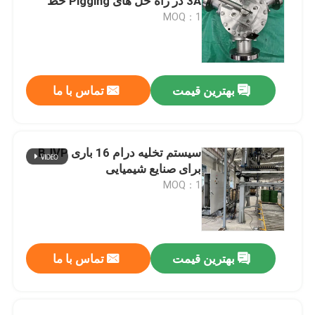
3A در راه حل های Pigging خط
MOQ：1
بهترین قیمت
تماس با ما
سیستم تخلیه درام 16 باری BJVP
برای صنایع شیمیایی
MOQ：1
بهترین قیمت
تماس با ما