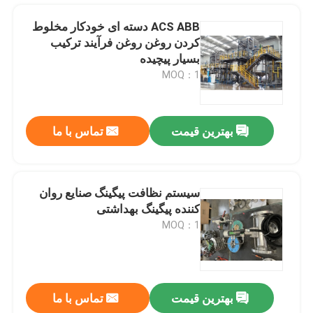
ACS ABB دسته ای خودکار مخلوط
کردن روغن روغن فرآیند ترکیب
بسیار پیچیده
MOQ：1
بهترین قیمت
تماس با ما
سیستم نظافت پیگینگ صنایع روان
کننده پیگینگ بهداشتی
صفحه اصلی
MOQ：1
محصولات
بهترین قیمت
تماس با ما
Pipeline Pigging Service Matrix Manifold Pipeline Piggable Manifold
فیلم های