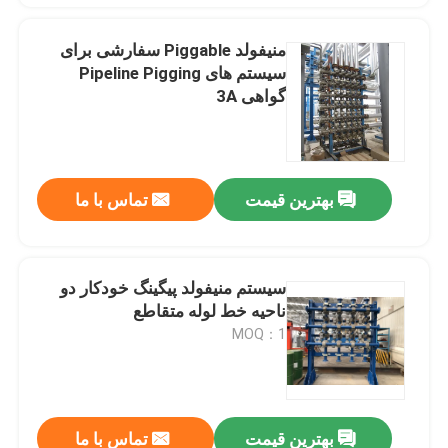
منیفولد Piggable سفارشی برای
سیستم های Pipeline Pigging
گواهی 3A
بهترین قیمت
تماس با ما
سیستم منیفولد پیگینگ خودکار دو
ناحیه خط لوله متقاطع
MOQ：1
بهترین قیمت
تماس با ما