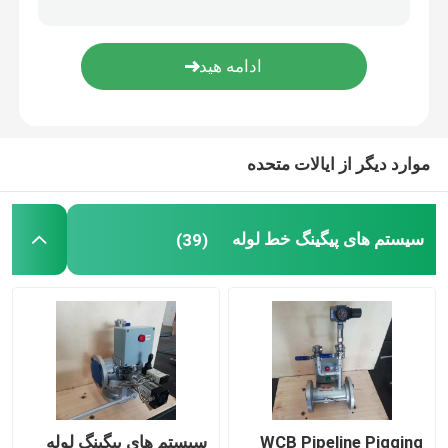
پمپ لوبی دوار
پمپ دنده داخلی
موارد دیگر از ایالات متحده
خوک زدن شیر فلکه
شیر دوشاخه آستین دار
سیستم های پیگینگ خط لوله
(39)
ترکیب اندازه گیری همزمان
سیستم حل کننده بهبود ویسکوزیته
WCB Pipeline Pigging
سیستم های پیگینگ لوله