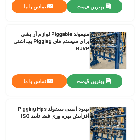
بهترین قیمت
تماس با ما
منیفولد Piggable لوازم آرایشی
برای سیستم های Pigging بهداشتی
BJVP
بهترین قیمت
تماس با ما
صفحه اصلی
بهبود ایمنی منیفولد Pigging Hps
افزایش بهره وری فضا تایید ISO
محصولات
فیلم های