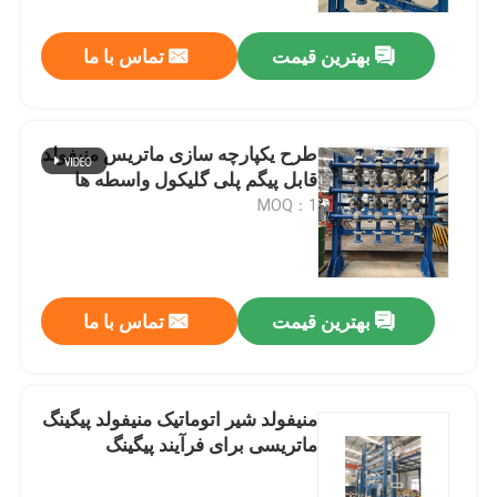
بهترین قیمت
تماس با ما
درباره ما
تور کارخانه
طرح یکپارچه سازی ماتریس منیفولد
قابل پیگم پلی گلیکول واسطه ها
کنترل کیفیت
MOQ：1
با ما تماس بگیرید
بهترین قیمت
تماس با ما
اخبار
موارد
منیفولد شیر اتوماتیک منیفولد پیگینگ
ماتریسی برای فرآیند پیگینگ
درخواست نقل قول