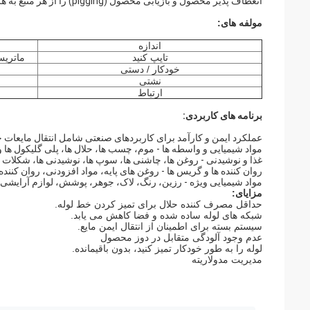
انعطاف پذیر محصول و بازیابی محصول (pigging) را از هر منبع به هر مقصدی امکان پذیر می کند.
مولفه های:
اندازه
تایپ کنید
ماتریس
خودکار / دستی
نشتی
ارتباط
برنامه های کاربردی:
عملکرد ایمن و کارآمد برای کاربردهای صنعتی شامل انتقال مایعات حج
مواد شیمیایی و واسطه ها - موم، چسب ها، حلال ها، پلی گلیکول ها و 
غذا و نوشیدنی - روغن ها، چاشنی ها، سوپ ها، نوشیدنی ها، شکلات و
روان کننده ها و گریس ها - روغن های پایه، مواد افزودنی، روان کنند
مواد شیمیایی ویژه - رزین، رنگ، لاک، جوهر، پوشش، لوازم آرای
مزایای:
حداقل مصرف کننده حلال برای تمیز کردن خط لوله.
شبکه های لوله ساده شده و فضا کاهش می یابد.
سیستم بسته برای اطمینان از انتقال ایمن مایع.
عدم وجود آلودگی متقابل در دوز محصول
لوله را به طور خودکار تمیز کنید، بدون باقیمانده.
مدیریت مدولاریته