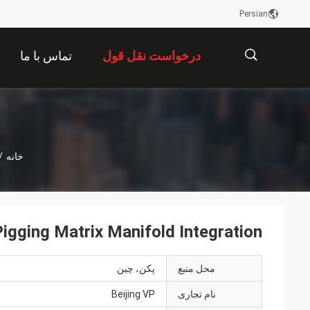
Persian
درخواست نقل قول
تماس با ما
描
خانه
/
述
Pigging Matrix Manifold Integration تجهیزات منیفولد iggable
محل منبع
پکن، چین
نام تجاری
Beijing VP