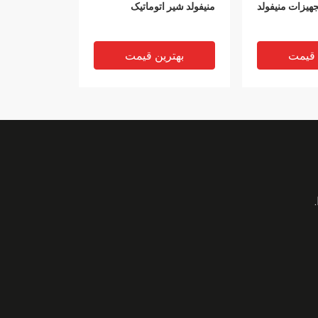
Integrat تجهیزات منیفولد
منیفولد شیر اتوماتیک
 قیمت
بهترین قیمت
ودکار منیفولد
Pipeline Pigging Service
Matrix Manifold Pipeline
Piggabl
Piggable Manifold