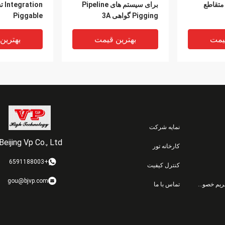
 متقاطع
برای سیستم های Pipeline
ion
Pigging گواهی 3A
Piggable
یمت
بهترین قیمت
بهترین
نمایه شرکت
Beijing Vp Co., Ltd.
کارخانه تور
+6591188003
کنترل کیفیت
بهبود ایمنی منیفولد Pigging
منیفولد Piggable لوازم
Pigging خ
gou@bjvp.com
سیاست حفظ حریم خصوصی
تماس با ما
ره وری فضا
آرایشی برای سیستم های
e Automatrix
Pigging بهداشتی BJVP
گواهی ISO