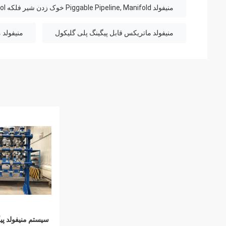
منیفولد Piggable Pipeline, Manifold خوک زدن شیر فلکه Automatic, Manifold Piggable Polyglycol
منیفولد ماتریکس قابل پیگینگ پلی گلیکول
منیفولد 
سیستم منیفولد پی