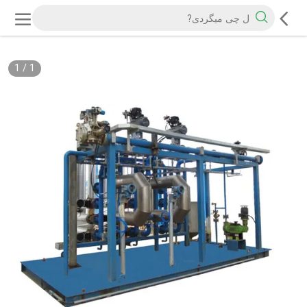
1
/
1