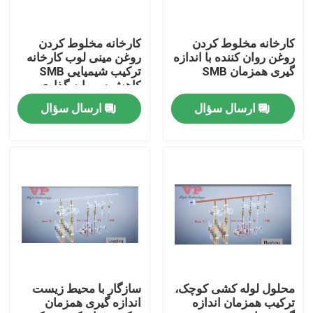
درباره ما
کارخانه مخلوط کردن
کارخانه مخلوط کردن
روغن روان کننده با اندازه
روغن مینی لوب کارخانه
گیری همزمان SMB
ترکیب شیمیایی SMB
تور کارخانه
کاهش سرمایه گذاری
ارسال سؤال
ارسال سؤال
کنترل کیفیت
با ما تماس بگیرید
اخبار
موارد
محلول لوله کشی کوچک،
سازگار با محیط زیست
ترکیب همزمان اندازه
اندازه گیری همزمان
درخواست نقل قول