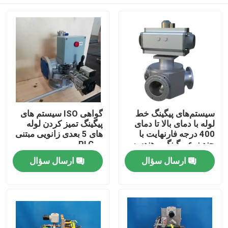
سیستم‌های پیگینگ خط
گواهی ISO سیستم های
لوله با دمای بالا تا دمای
پیگینگ تمیز کردن لوله
400 درجه فارنهایت با
های 5 بعدی زانویی مبتنی
چند نوع پیگینگ و هندسه
بر PLC
صفحه اصلی
ارسال سؤال
ارسال سؤال
محصولات
فیلم های