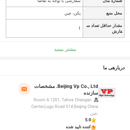
شماره مدل
سفارشی با توجه به تقاضا
محل منبع
پکن، چین
مقدار حداقل تعداد س
1
فارش
بیشتر ببینید
دربارهی ما
Beijing Vp Co., Ltd. مشخصات
سازنده
Room A 1201, Tahoe Changan
Center,Lugu Road 51#,Beijing China.
,چین
5.0
کننده تایید شده