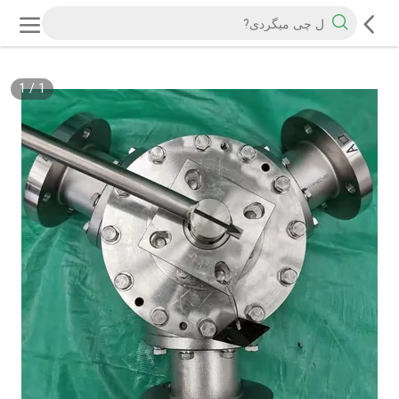
1
/
1