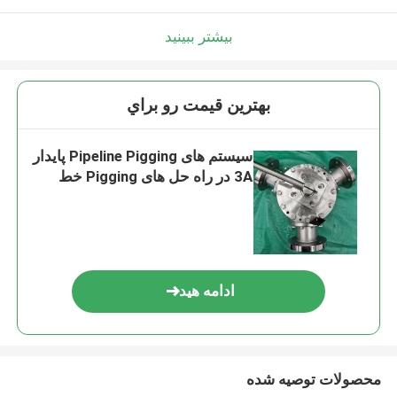
بیشتر ببینید
بهترين قيمت رو براي
سیستم های Pipeline Pigging پایدار
3A در راه حل های Pigging خط
ادامه هید
محصولات توصیه شده