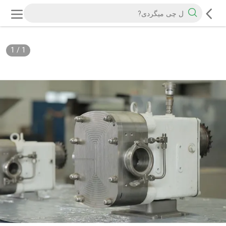
1
/
1