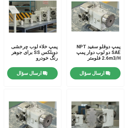
پمپ دوقلو سفید NPT
پمپ خلاء لوب چرخشی
SAE دو لوب دوار پمپ
دوبلکس SS برای جوهر
2.6m3/H فلومتر
رنگ خودرو
ارسال سؤال
ارسال سؤال
صفحه اصلی
محصولات
فیلم های