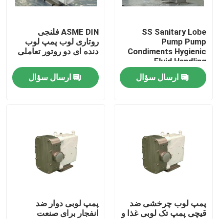
درباره ما
SS Sanitary Lobe
ASME DIN فلنجی
Pump Pump
روتاری لوب پمپ لوب
Condiments Hygienic
دنده ای دو روتور تعاملی
تور کارخانه
Fluid Handling
ارسال سؤال
ارسال سؤال
کنترل کیفیت
با ما تماس بگیرید
اخبار
موارد
پمپ لوب چرخشی ضد
پمپ لوبی دوار ضد
قیچی پمپ تک لوبی غذا و
انفجار برای صنعت
درخواست نقل قول