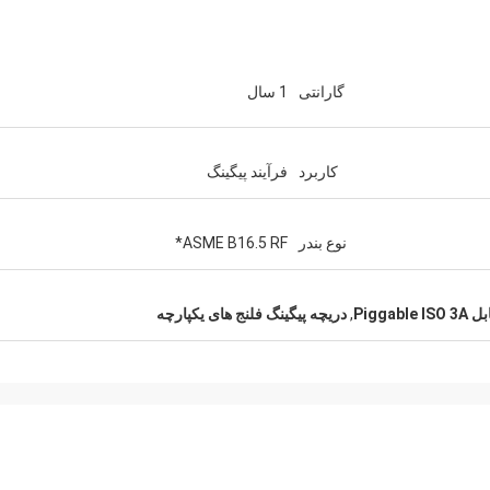
گارانتی
1 سال
کاربرد
فرآیند پیگینگ
نوع بندر
ASME B16.5 RF*
Piggab
,
دریچه پیگینگ فلنج های یکپارچه