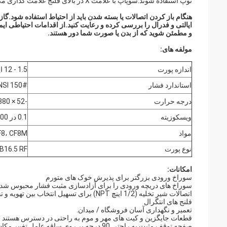
توپ استفاده شوند.سوپاپ با علامت X در بالای فلنج علامت گذاری می شود تا موقعیت گیرنده/گیرنده را نشان دهد.
هنگام باز کردن اتصالات یا بسته شدن باید از احتیاط استفاده شود.گ
و مطمئن شوید که از بدن یا صورت شما دور هستند.
مولفه های:
اندازه پورت
1.5 - 12 اینچ
استاندارد فشار
NSI 150#
درجه حرارت
-52 × 380 ℃
ویسکوزیته
0.1 در 440000 سیست
مواد
، CF8، CF8M
نوع پورت
16.5 RF*
امکانات:
سوراخ ورودی بزرگتر برای پذیرش خوک های متورم
سوراخ های دریچه ورودی را برای آزادسازی مثبت فشار محبوس شده قب
اتصالات شیر ​​تخلیه (1/2 اینچ NPT) برای تسهیل انتخاب بین تهویه و تخلیه
فلنج های انتگرال
تعمیر و نگهداری آسان فروشگاه / میدان.
قطعات جایگزین و کیت های مهر و موم به راحتی در دسترس هستند
صفحه توقف مثبت به راحتی 90 درجه بر روی ساقه عامل تغییر مکان می دهد تا جهت جریان را تطبیق دهد.