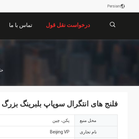
Persian
درخواست نقل قول
تماس با ما
描
خا
述
فلنج های انتگرال سوپاپ بلبرینگ بزرگ با تایید
محل منبع
پکن، چین
نام تجاری
Beijing VP