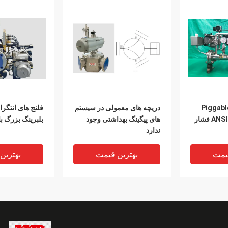
های فولادی Piggable
دریچه های معمولی در سیستم
فلنج های انتگر
طرح مدولار ANSI 150 فشار
های پیگینگ بهداشتی وجود
بلبرینگ بزرگ با تایید
ندارد
یمت
بهترین قیمت
بهترین