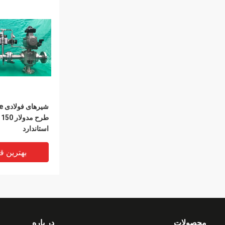
شیر
استاندارد
بهترین ق
محصولات
در باره