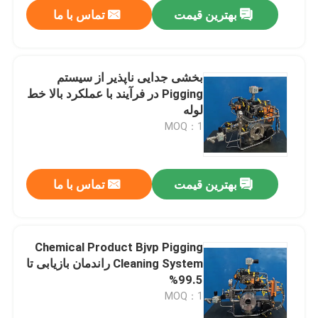
بهترین قیمت
تماس با ما
بخشی جدایی ناپذیر از سیستم
Pigging در فرآیند با عملکرد بالا خط
لوله
MOQ：1
بهترین قیمت
تماس با ما
صفحه اصلی
Chemical Product Bjvp Pigging
Cleaning System راندمان بازیابی تا
محصولات
99.5%
MOQ：1
فیلم های