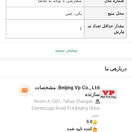
شماره مدل
سفارشی با توجه به تقاضا
محل منبع
پکن، چین
مقدار حداقل تعداد س
1
فارش
بیشتر ببینید
دربارهی ما
Beijing Vp Co., Ltd. مشخصات
سازنده
Room A 1201, Tahoe Changan
Center,Lugu Road 51#,Beijing China.
,چین
5.0
کننده تایید شده