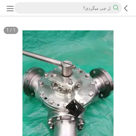
1
/
1