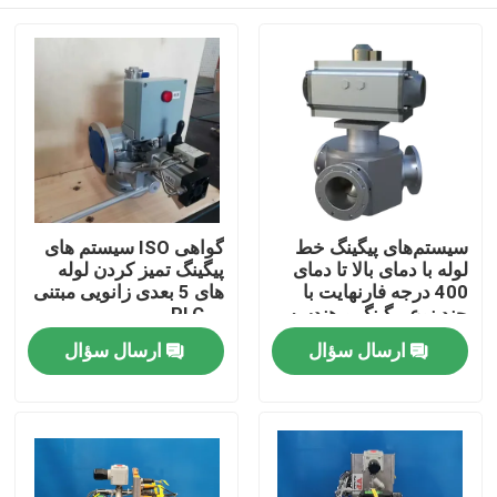
سیستم‌های پیگینگ خط
گواهی ISO سیستم های
لوله با دمای بالا تا دمای
پیگینگ تمیز کردن لوله
400 درجه فارنهایت با
های 5 بعدی زانویی مبتنی
چند نوع پیگینگ و هندسه
بر PLC
صفحه اصلی
ارسال سؤال
ارسال سؤال
محصولات
فیلم های