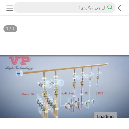
1
/
1