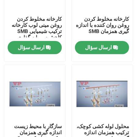
درباره ما
کارخانه مخلوط کردن
کارخانه مخلوط کردن
روغن روان کننده با اندازه
روغن مینی لوب کارخانه
گیری همزمان SMB
ترکیب شیمیایی SMB
تور کارخانه
کاهش سرمایه گذاری
ارسال سؤال
ارسال سؤال
کنترل کیفیت
با ما تماس بگیرید
اخبار
موارد
محلول لوله کشی کوچک،
سازگار با محیط زیست
ترکیب همزمان اندازه
اندازه گیری همزمان
درخواست نقل قول