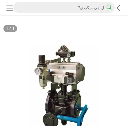
1
/
1