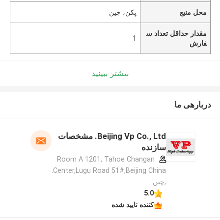
محل منبع
پکن، چین
مقدار حداقل تعداد س
1
فارش
بیشتر ببینید
دربارهی ما
Beijing Vp Co., Ltd. مشخصات
سازنده
Room A 1201, Tahoe Changan
Center,Lugu Road 51#,Beijing China.
,چین
5.0
کننده تایید شده