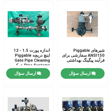
شیرهای Piggable
اندازه پورت 1.5 - 12
ANSI150 سفارشی برای
اینچ دریچه Piggable
فرآیند پیگینگ بهداشتی
Gate Pipe Cleaning
Pipe Systems خوک
زدن شیر فلکه
ارسال سؤال
ارسال سؤال
صفحه اصلی
محصولات
فیلم های