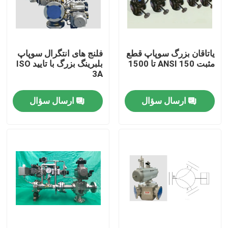
درباره ما
یاتاقان بزرگ سوپاپ قطع
فلنج های انتگرال سوپاپ
تور کارخانه
مثبت ANSI 150 تا 1500
بلبرینگ بزرگ با تایید ISO
3A
کنترل کیفیت
ارسال سؤال
ارسال سؤال
با ما تماس بگیرید
اخبار
موارد
درخواست نقل قول