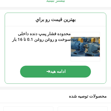
بیشتر ببینید
بهترين قيمت رو براي
محدوده فشار پمپ دنده داخلی
سوخت و روغن روغن 0.1 تا 16 بار
ادامه هید
محصولات توصیه شده