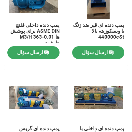
درباره ما
پمپ دنده ای قیر ضد زنگ
پمپ دنده داخلی فلنج
با ویسکوزیته بالا
ASME DIN برای پوشش
تور کارخانه
440000cSt
ها 0.01-363 M3/H
ظرفیت
ارسال سؤال
ارسال سؤال
کنترل کیفیت
با ما تماس بگیرید
اخبار
موارد
پمپ دنده ای داخلی با
پمپ دنده ای گریس
درخواست نقل قول