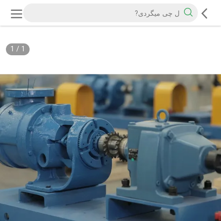
1
/
1