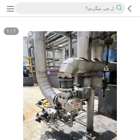
1
/
1