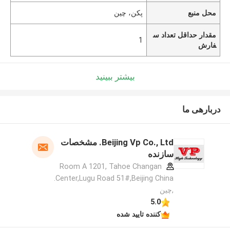
محل منبع
پکن، چین
مقدار حداقل تعداد س
1
فارش
بیشتر ببینید
دربارهی ما
Beijing Vp Co., Ltd. مشخصات
سازنده
Room A 1201, Tahoe Changan
Center,Lugu Road 51#,Beijing China.
,چین
5.0
کننده تایید شده